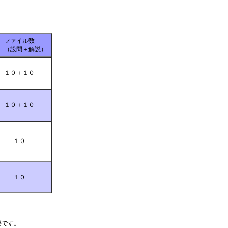
。
ファイル数
設問＋解説）
１０＋１０
１０＋１０
１０
１０
要です。