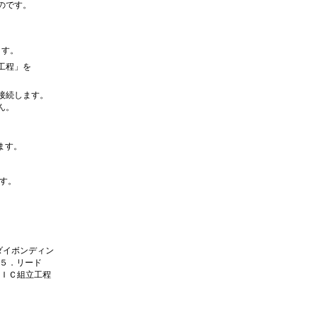
のです。
ます。
工程」を
接続します。
ん。
ます。
す。
ダイボンディン
) ５．リード
．ＩＣ組立工程