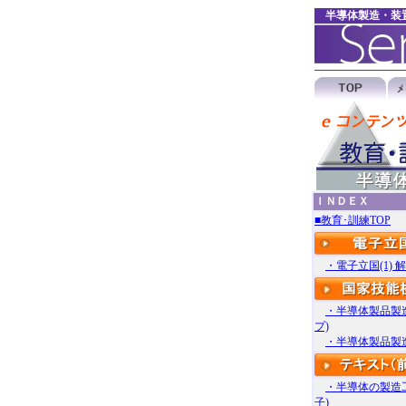
半導体製造・装
ＩＮＤＥＸ
■教育･訓練TOP
・電子立国(1) 
・半導体製品製
プ)
・半導体製品製造
・半導体の製造
子)