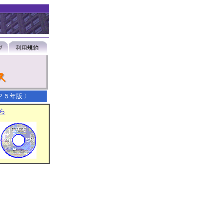
２５年版 〉
ら