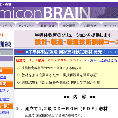
置・教材
New!!
■半導体製品製造 国家技能検定教材 発売！
〈２０
＞＞お申し込みはこち
組立て １、２級用 ＣＤ－ＲＯＭ（ＰＤＦ）
◇
技能検定教材用のカラー画像による解説書
◇
教材をより充実するため、実技解説書を適宜改訂
解説書
◇
実技試験も問題と解答を個別に印刷して学習が可能
造(チッ
■■ 内 容 ■■
(組立)
１．
組立て１,２級 ＣＤーＲＯＭ（ＰＤＦ）教材
工程(冊
組立て 国家技能検定 学習用の教材です。