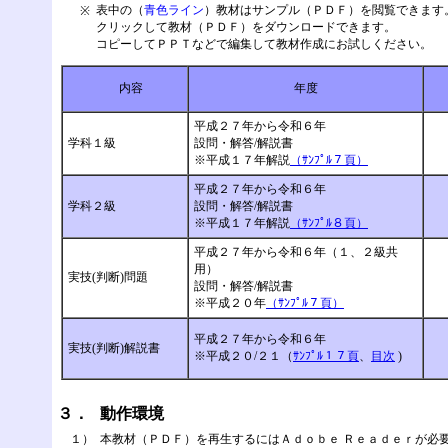
表中の（
青色ライン
）教材はサンプル（ＰＤＦ）を閲覧できます
※
クリックして教材（ＰＤＦ）をダウンロードできます。
コピーしてＰＰＴなどで編集して教材作成にお試しください。
内容
年度
（
平成２７年から令和６年
学科１級
設問・解答/解説書
※平成１７年解説
（ｻﾝﾌﾟﾙ７頁）
平成２７年から令和６年
学科２級
設問・解答/解説書
※平成１７年解説
（ｻﾝﾌﾟﾙ８頁）
平成２７年から令和６年（１、２級共
用）
実技(判断)問題
設問・解答/解説書
※平成２０年
（ｻﾝﾌﾟﾙ７頁）
平成２７年から令和６年
実技(判断)解説書
※平成２０/２１（
ｻﾝﾌﾟﾙ１７頁
、
目次
)
３．
動作環境
１）
本教材（ＰＤＦ）を再生するにはＡｄｏｂｅ Ｒｅａｄｅｒが必