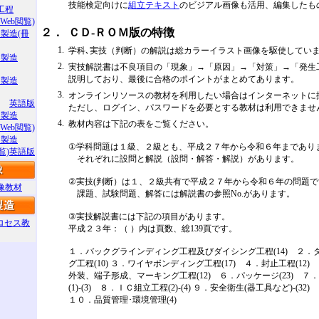
技能検定向けに
組立テキスト
のビジアル画像も活用、編集したも
工程
h:Web閲覧)
２．
ＣＤ-ＲＯＭ版の特徴
ﾞ製造(冊
1.
学科､実技（判断）の解説は総カラーイラスト画像を駆使してい
ﾞ製造
2.
実技解説書は不良項目の「現象」→「原因」→「対策」→「発生
説明しており、最後に合格のポイントがまとめてあります。
ﾞ製造
3.
オンラインリソースの教材を利用したい場合はインターネットに
英語版
ただし、ログイン、パスワードを必要とする教材は利用できませ
ﾞ製造
4.
教材内容は下記の表をご覧ください。
h:Web閲覧)
ﾞ製造
①学科問題は１級、２級とも、平成２７年から令和６年まであり
b閲覧)英語版
それぞれに設問と解説（設問・解答・解説）があります。
②実技(判断）は１、２級共有で平成２７年から令和６年の問題で
像教材
課題、試験問題、解答には解説書の参照No.があります。
③実技解説書には下記の項目があります。
ロセス教
平成２３年：（ ）内は頁数、総139頁です。
１．バックグラインディング工程及びダイシング工程(14) ２．
グ工程(10) ３．ワイヤボンディング工程(17) ４．封止工程(12
外装、端子形成、マーキング工程(12) ６．パッケージ(23) ７
(1)‐(3) ８．ＩＣ組立工程(2)‐(4) ９．安全衛生(器工具など)‐(32)
１０．品質管理･環境管理(4)