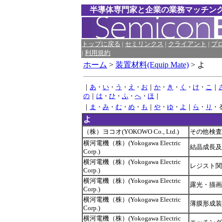
半導体専門家と企業の業務マッチン
トップに戻る
|
セミリンクス
|
クライアント
|
プ
|
利用規約
ホーム
>
装置材料(Equip Mate)
> よ
｜
あ
・
い
・
う
・
え
・
お
｜
か
・
き
・
く
・
け
・
こ
｜
の
｜
は
・
ひ
・
ふ
・
へ
・
ほ
｜
｜
ま
・
み
・
む
・
め
・
も
｜
や
・
ゆ
・
よ
｜
ら
・
り
・
よ
（株）ヨコオ(YOKOWO Co., Ltd.)
その他検査
横河電機（株）(Yokogawa Electric
結晶成長及
Corp.)
横河電機（株）(Yokogawa Electric
レジスト関
Corp.)
横河電機（株）(Yokogawa Electric
露光・描画
Corp.)
横河電機（株）(Yokogawa Electric
薄膜形成装
Corp.)
横河電機（株）(Yokogawa Electric