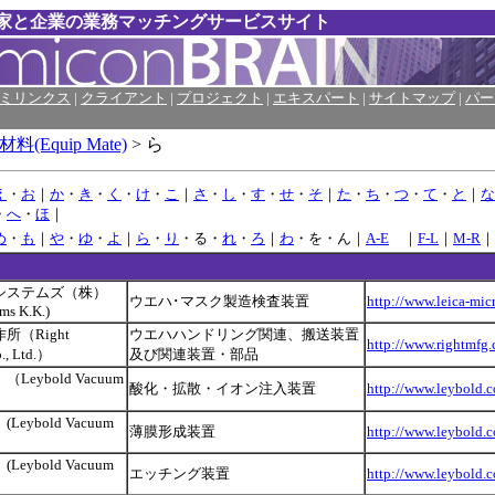
と企業の業務マッチングサービスサイト
ミリンクス
|
クライアント
|
プロジェクト
|
エキスパート
|
サイトマップ
|
パー
料(Equip Mate)
> ら
え
・
お
｜
か
・
き
・
く
・
け
・
こ
｜
さ
・
し
・
す
・
せ
・
そ
｜
た
・
ち
・
つ
・
て
・
と
｜
な
・
へ
・
ほ
｜
め
・
も
｜
や
・
ゆ
・
よ
｜
ら
・
り
・る・
れ
・
ろ
｜
わ
・を・ん｜
A-E
｜
F-L
｜
M-R
｜
システムズ（株）
ウエハ･マスク製造検査装置
http://www.leica-mi
ms K.K.)
（Right
ウエハハンドリング関連、搬送装置
http://www.rightmfg.
., Ltd.）
及び関連装置・部品
eybold Vacuum
酸化・拡散・イオン注入装置
http://www.leybold.c
ybold Vacuum
薄膜形成装置
http://www.leybold.c
ybold Vacuum
エッチング装置
http://www.leybold.c