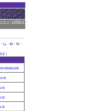
トナー
|
お問合せ
・
に
・ぬ・ね・
S-Z
｜
crosystems.com
co.jp
o.jp
o.jp
o.jp