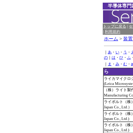
半導体専門家
トップに戻る
|
セ
|
利用規約
ホーム
>
装置材
｜
あ
・
い
・
う
・
の
｜
は
・
ひ
・
ふ
｜
ま
・
み
・
む
・
ら
ライカマイクロ
(Leica Microsyste
（株）ライト製作所
Manufacturing Co
ライボルト（株）（L
Japan Co., Ltd.）
ライボルト（株）(Le
Japan Co., Ltd.)
ライボルト（株）(Le
Japan Co., Ltd.)