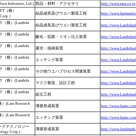
ndustries, Ltd.)
部品・材料・アクセサリ
http://www.rasa.co.jp
FT（株）
結晶成長及びウエハ製造工程
http://www.lapmaster
 Corp.）
（株）(Lambda
結晶成長及びウエハ製造工程
http://www.Lambdap
（株）(Lambda
酸化・拡散・イオン注入装置
http://www.Lambdap
（株）(Lambda
露光・描画装置
http://www.Lambdap
（株）(Lambda
エッチング装置
http://www.Lambdap
（株）(Lambda
その他ウエハプロセス関連装置
http://www.Lambdap
（株）(Lambda
マスク製造、設計工程
http://www.Lambdap
（株）(Lambda
組立工程
http://www.Lambdap
Lam Research
薄膜形成装置
http://www.lamrc.co
Lam Research
エッチング装置
http://www.lamrc.co
ークテクノロジー
薄膜形成装置
http://www.landmark.
logy Corp.)