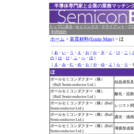
半導体専門家と企業の業務マッチン
トップに戻る
|
セミリンクス
|
クライアント
|
プ
|
利用規約
ホーム
>
装置材料(Equip Mate)
> ほ
｜
あ
・
い
・
う
・
え
・
お
｜
か
・
き
・
く
・
け
・
こ
｜
の
｜
は
・
ひ
・
ふ
・
へ
・
ほ
｜
｜
ま
・
み
・
む
・
め
・
も
｜
や
・
ゆ
・
よ
｜
ら
・
り
・
ほ
ボールセミコンダクター（株）
結晶成長及
（Ball Semiconductor Ltd.）
ボールセミコンダクター（株）
酸化・拡散
（Ball Semiconductor Ltd.）
ボールセミコンダクター（株）(Ball
レジスト関
Semiconductor Ltd.)
ボールセミコンダクター（株）(Ball
露光・描画
Semiconductor Ltd.)
ボールセミコンダクター（株）(Ball
薄膜形成装
Semiconductor Ltd.)