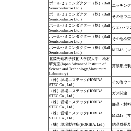
ボールセミコンダクター（株）(Ball
エッチング
Semiconductor Ltd.)
ボールセミコンダクター（株）(Ball
その他ウエ
Semiconductor Ltd.)
ボールセミコンダクター（株）(Ball
ウエハ･マ
Semiconductor Ltd.)
ボールセミコンダクター（株）(Ball
その他検査
Semiconductor Ltd.)
ボールセミコンダクター（株）(Ball
MEMS（
Semiconductor Ltd.)
北陸先端科学技術大学院大学 松村
研究室(Japan Advanced Institute of
薄膜形成装
Science and Technology,Matsumura
Laboratory)
（株）堀場エステック(HORIBA
その他ウエ
STEC Co., Ltd.)
（株）堀場エステック(HORIBA
ガス関連
STEC Co., Ltd.)
（株）堀場エステック(HORIBA
部品・材料
STEC Co., Ltd.)
（株）堀場エステック(HORIBA
MEMS（
STEC Co., Ltd.)
（株）堀場製作所(HORIBA, Ltd.)
結晶成長及