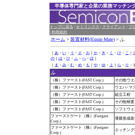
半導体専門家と企業の業務マッチン
トップに戻る
|
セミリンクス
|
クライアント
|
プ
|
利用規約
ホーム
>
装置材料(Equip Mate)
> ふ
｜
あ
・
い
・
う
・
え
・
お
｜
か
・
き
・
く
・
け
・
こ
｜
の
｜
は
・
ひ
・
ふ
・
へ
・
ほ
｜
｜
ま
・
み
・
む
・
め
・
も
｜
や
・
ゆ
・
よ
｜
ら
・
り
・
ふ
（株）ファースト(FAST Corp.)
その他ウエ
（株）ファースト(FAST Corp.)
ウエハ･マ
（株）ファースト(FAST Corp.)
組立工程
（株）ファースト(FAST Corp.)
その他検査
（株）ファースト(FAST Corp.)
ソフトウェ
ファーストゲート（株）(Fastgate
薄膜形成装
Corp.)
ファーストゲート（株）(Fastgate
エッチング
Corp.)