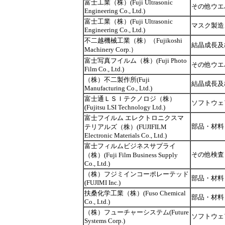
富士工業（株）(Fuji Ultrasonic
その他ウエ
Engineering Co., Ltd.)
富士工業（株）(Fuji Ultrasonic
マスク製造
Engineering Co., Ltd.)
不二越機械工業（株）（Fujikoshi
結晶成長及
Machinery Corp.）
富士写真フイルム（株）(Fuji Photo
その他ウエ
Film Co., Ltd.)
（株）不二製作所(Fuji
結晶成長及
Manufacturing Co., Ltd.)
富士通ＬＳＩテクノロジ（株）
ソフトウェ
(Fujitsu LSI Technology Ltd.)
富士フイルム エレクトロニクスマ
部品・材料
テリアルズ（株）(FUJIFILM
Electronic Materials Co., Ltd.)
富士フィルムビジネスサプライ
その他検査
（株）(Fuji Film Business Supply
Co., Ltd.)
（株）フジミインコーポレーテッド
部品・材料
(FUJIMI Inc.)
扶桑化学工業（株）(Fuso Chemical
部品・材料
Co., Ltd.)
（株）フューチャーシステム(Future
ソフトウェ
Systems Corp.)