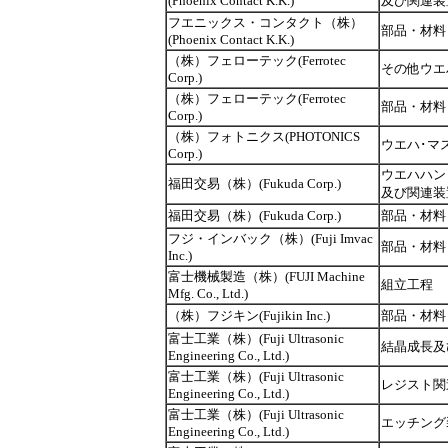
(Phoenix Contact K.K.)
及び関連装
フエニックス・コンタクト（株）
部品・材料
(Phoenix Contact K.K.)
（株）フェローテック(Ferrotec
その他ウエ
Corp.)
（株）フェローテック(Ferrotec
部品・材料
Corp.)
（株）フォトニクス(PHOTONICS
ウエハ･マ
Corp.)
ウエハハン
福田交易（株）(Fukuda Corp.)
及び関連装
福田交易（株）(Fukuda Corp.)
部品・材料
フジ・インバック（株）(Fuji Imvac
部品・材料
Inc.)
富士機械製造（株）(FUJI Machine
組立工程
Mfg. Co., Ltd.)
（株）フジキン(Fujikin Inc.)
部品・材料
富士工業（株）(Fuji Ultrasonic
結晶成長及
Engineering Co., Ltd.)
富士工業（株）(Fuji Ultrasonic
レジスト関
Engineering Co., Ltd.)
富士工業（株）(Fuji Ultrasonic
エッチング
Engineering Co., Ltd.)