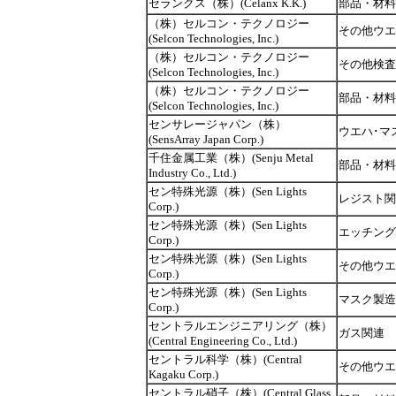
セランクス（株）(Celanx K.K.)
部品・材料
（株）セルコン・テクノロジー
その他ウエ
(Selcon Technologies, Inc.)
（株）セルコン・テクノロジー
その他検査
(Selcon Technologies, Inc.)
（株）セルコン・テクノロジー
部品・材料
(Selcon Technologies, Inc.)
センサレージャパン（株）
ウエハ･マ
(SensArray Japan Corp.)
千住金属工業（株）(Senju Metal
部品・材料
Industry Co., Ltd.)
セン特殊光源（株）(Sen Lights
レジスト関
Corp.)
セン特殊光源（株）(Sen Lights
エッチング
Corp.)
セン特殊光源（株）(Sen Lights
その他ウエ
Corp.)
セン特殊光源（株）(Sen Lights
マスク製造
Corp.)
セントラルエンジニアリング（株）
ガス関連
(Central Engineering Co., Ltd.)
セントラル科学（株）(Central
その他ウエ
Kagaku Corp.)
セントラル硝子（株）(Central Glass