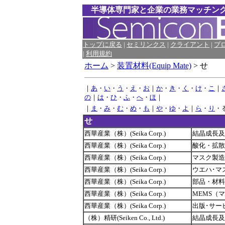
半導体専門家と企業の業務マッチン
トップに戻る
|
セミリンクス
|
クライアント
|
プ
|
利用規約
ホーム
>
装置材料(Equip Mate)
> せ
｜
あ
・
い
・
う
・
え
・
お
｜
か
・
き
・
く
・
け
・
こ
｜
の
｜
は
・
ひ
・
ふ
・
へ
・
ほ
｜
｜
ま
・
み
・
む
・
め
・
も
｜
や
・
ゆ
・
よ
｜
ら
・
り
・
せ
西華産業（株）(Seika Corp.)
結晶成長及
西華産業（株）(Seika Corp.)
酸化・拡散
西華産業（株）(Seika Corp.)
マスク製造
西華産業（株）(Seika Corp.)
ウエハ･マ
西華産業（株）(Seika Corp.)
部品・材料
西華産業（株）(Seika Corp.)
MEMS（
西華産業（株）(Seika Corp.)
出版･サー
（株）精研(Seiken Co., Ltd.)
結晶成長及