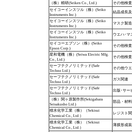
（株）精研(Seiken Co., Ltd.)
その他検査
セイコーインスツル（株）(Seiko
結晶成長及
Instruments Inc.)
セイコーインスツル（株）(Seiko
マスク製造
Instruments Inc.)
セイコーインスツル（株）(Seiko
ウエハ･マ
Instruments Inc.)
セイコーエプソン（株）(Seiko
その他検査
Epson Corp.)
星和電機（株）(Seiwa Electric Mfg.
その他検査
Co., Ltd.)
セーフテクノリミテッド(Safe
その他ウエ
Techno Ltd.)
セーフテクノリミテッド(Safe
ガス関連
Techno Ltd.)
セーフテクノリミテッド(Safe
出版･サー
Techno Ltd.)
（株）関ヶ原製作所(Sekigahara
部品・材料
Seisakusho Ltd.)
積水化学工業（株）（Sekisui
レジスト関
Chemical Co., Ltd.）
積水化学工業（株）（Sekisui
薄膜形成装
Chemical Co., Ltd.）