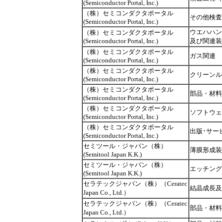
(Semiconductor Portal, Inc.)
（株）セミコンダクタポータル
その他検査
(Semiconductor Portal, Inc.)
ウエハハン
（株）セミコンダクタポータル
(Semiconductor Portal, Inc.)
及び関連装
（株）セミコンダクタポータル
ガス関連
(Semiconductor Portal, Inc.)
（株）セミコンダクタポータル
クリーンル
(Semiconductor Portal, Inc.)
（株）セミコンダクタポータル
部品・材料
(Semiconductor Portal, Inc.)
（株）セミコンダクタポータル
ソフトウェ
(Semiconductor Portal, Inc.)
（株）セミコンダクタポータル
出版･サー
(Semiconductor Portal, Inc.)
セミツール・ジャパン（株）
薄膜形成装
(Semitool Japan K.K.)
セミツール・ジャパン（株）
エッチング
(Semitool Japan K.K.)
セラテックジャパン（株）（Ceratec
結晶成長及
Japan Co., Ltd.）
セラテックジャパン（株）（Ceratec
部品・材料
Japan Co., Ltd.）